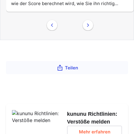
wie der Score berechnet wird, wie Sie ihn richtig
einordnen und warum authentische Bewertungen
wichtiger sind als ein möglichst perfekter Score.
Außerdem zeigen wir Ihnen, wie Sie den kununu Score
gezielt für Ihr Employer […]
Teilen
kununu Richtlinien:
Verstöße melden
Mehr erfahren