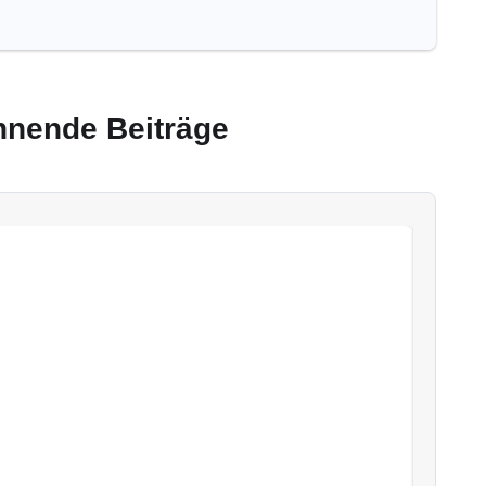
nnende Beiträge
Best P